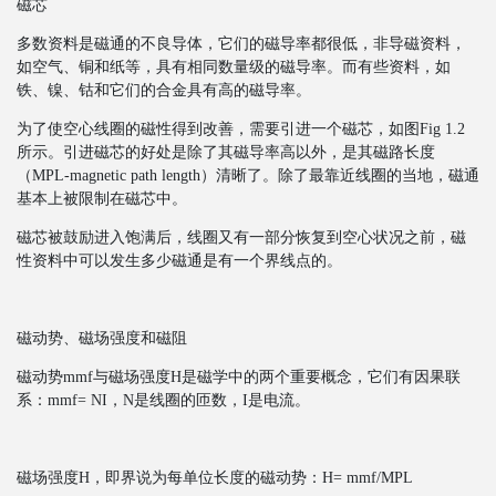
磁芯
多数资料是磁通的不良导体，它们的磁导率都很低，非导磁资料，
如空气、铜和纸等，具有相同数量级的磁导率。而有些资料，如
铁、镍、钴和它们的合金具有高的磁导率。
为了使空心线圈的磁性得到改善，需要引进一个磁芯，如图Fig 1.2
所示。引进磁芯的好处是除了其磁导率高以外，是其磁路长度
（MPL-magnetic path length）清晰了。除了最靠近线圈的当地，磁通
基本上被限制在磁芯中。
磁芯被鼓励进入饱满后，线圈又有一部分恢复到空心状况之前，磁
性资料中可以发生多少磁通是有一个界线点的。
磁动势、磁场强度和磁阻
磁动势mmf与磁场强度H是磁学中的两个重要概念，它们有因果联
系：mmf= NI，N是线圈的匝数，I是电流。
磁场强度H，即界说为每单位长度的磁动势：H= mmf/MPL