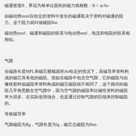
磁通密度B，界说为每单位面积的磁力线根数：B = φ/Ae
由磁动势mmf在给定的资料中发生的磁通取决于资料对磁通的阻
力。这个阻力就叫做磁阻Rm
磁动势mmf、磁通和磁阻的联系与电动势emf，电流和电阻的联系相
相似。
气隙
在磁路长度MPL和磁芯横截面积Ae给定的情况下，高磁导率资料构
成的磁芯具有低的磁阻。假如在磁路中包含空气隙，它的磁阻与由
像铁那样低磁阻率资料构成的磁芯磁阻就不相同了，这个路径的磁
阻几乎将悉数在空气隙中，因为空气隙的磁阻率比磁性资料的磁阻
率大得多。在实际使用场合，也是通过控制气隙的巨细来控制磁阻
的。
等效磁导率
气隙磁阻为Rg，气隙长度为lg，磁芯总磁阻为Rmt.