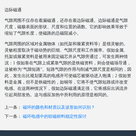
边际磁通
气隙周围不仅存在着漏磁通，还存在着边际磁通。边际磁通是气隙
尺度，磁极表面的形状、尺度和位置的函数。它的影响效果等效于
缩短了气隙长度，使磁路的总磁阻减小。
气隙周围的区域对金属物体（如托架和箍紧资料等）是很灵敏的。
灵敏程度取决于磁动势的巨细、气隙尺度和工作频率。假如金属、
托架或箍紧资料是被用来固定磁芯并从气隙旁通过，可发生两种情
况：1 假如靠在气隙上或紧靠气隙的是铁磁资料，则会使磁场导通，
这被称为“气隙短路”。短路气隙的作用与削减气隙尺度是相同的，因
此，发生出比规划要高的电感并可使磁芯被驱动进入饱满；2 假如资
料是金属，但不是铁磁性的，如铜等，它将不使气隙短路或许改变
电感。在这两种情况下，假如边际磁通满足强，它将感应出涡流并
引起局部发热。这与感应加热中所利用的原理是相同的。
上一条：
磁环的颜色和材质以及波形如何识别？
下一条：
磁环电感中的软磁材料稳定性探讨